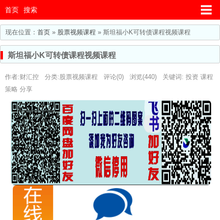
首页
搜索
现在位置：
首页
»
股票视频课程
» 斯坦福小K可转债课程视频课程
斯坦福小K可转债课程视频课程
作者:财汇控 分类:
股票视频课程
评论(0) 浏览(440) 关键词:
投资
课程
策略
分享