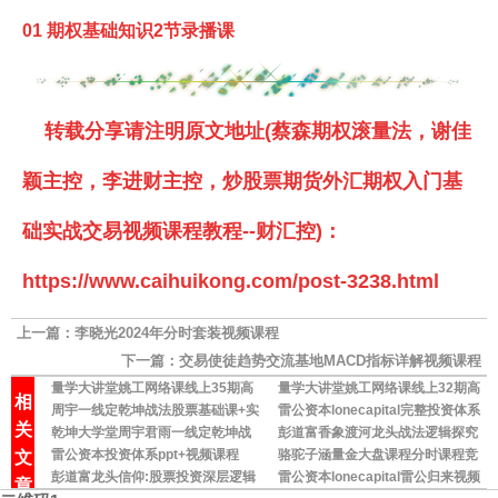
01 期权基础知识2节录播课
转载分享请注明原文地址(蔡森期权滚量法，谢佳
颖主控，李进财主控，炒股票期货外汇期权入门基
础实战交易视频课程教程--财汇控)：
https://www.caihuikong.com/post-3238.html
上一篇：
李晓光2024年分时套装视频课程
下一篇：
交易使徒趋势交流基地MACD指标详解视频课程
量学大讲堂姚工网络课线上35期高
量学大讲堂姚工网络课线上32期高
相
清原版视频课程
周宇一线定乾坤战法股票基础课+实
清原版视频课程
雷公资本lonecapital完整投资体系
关
战内部培训视频课程
乾坤大学堂周宇君雨一线定乾坤战
高清视频课
彭道富香象渡河龙头战法逻辑探究
文
法高级班初级班
雷公资本投资体系ppt+视频课程
与案例分析高清电子书500m
骆驼子涵量金大盘课程分时课程竞
彭道富龙头信仰:股票投资深层逻辑
价课程量价课程量线
雷公资本lonecapital雷公归来视频
章