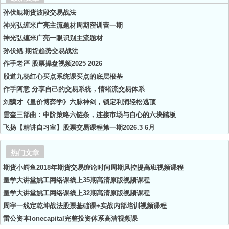
孙伏鲲期货波段交易战法
神光弘缠米广亮主流题材周期密训营一期
神光弘缠米广亮一眼识别主流题材
孙伏鲲 期货趋势交易战法
作手老严 股票操盘视频2025 2026
股道九杨红心买点系统课买点的底层根基
作手阿意 分享自己的交易系统，情绪流交易体系
刘骥才《量价博弈学》六脉神剑，锁定利润轻松逃顶
雲奎三部曲：中阶策略六链条，连接市场与自心的六块踏板
飞扬【精讲自习室】股票交易课程第一期2026.3 6月
热门文章
期货小鳄鱼2018年期货交易缠论时间周期风控提高班视频课程
量学大讲堂姚工网络课线上35期高清原版视频课程
量学大讲堂姚工网络课线上32期高清原版视频课程
周宇一线定乾坤战法股票基础课+实战内部培训视频课程
雷公资本lonecapital完整投资体系高清视频课