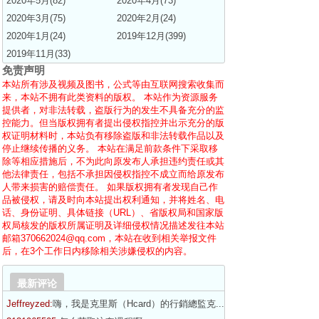
2020年5月(82)
2020年4月(73)
2020年3月(75)
2020年2月(24)
2020年1月(24)
2019年12月(399)
2019年11月(33)
免责声明
本站所有涉及视频及图书，公式等由互联网搜索收集而
来，本站不拥有此类资料的版权。 本站作为资源服务
提供者，对非法转载，盗版行为的发生不具备充分的监
控能力。但当版权拥有者提出侵权指控并出示充分的版
权证明材料时，本站负有移除盗版和非法转载作品以及
停止继续传播的义务。 本站在满足前款条件下采取移
除等相应措施后，不为此向原发布人承担违约责任或其
他法律责任，包括不承担因侵权指控不成立而给原发布
人带来损害的赔偿责任。 如果版权拥有者发现自己作
品被侵权，请及时向本站提出权利通知，并将姓名、电
话、身份证明、具体链接（URL）、省版权局和国家版
权局核发的版权所属证明及详细侵权情况描述发往本站
邮箱370662024@qq.com，本站在收到相关举报文件
后，在3个工作日内移除相关涉嫌侵权的内容。
最新评论
Jeffreyzed:
嗨，我是克里斯（Hcard）的行銷總監克...