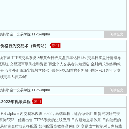
键词:
金十交易学院
TTPS-alpha
阅读全文
PS极简价格行为交易术（珠海站）
热门
线下课 TTPS交易系统 3年黄金日线复盘胜率达日4% 交易日实盘行情指导
交易系统 交易冠军级风控和资管 职业个人交易者认知塑造 全封闭式教练助教
n哥 ·9年外汇市场实战教学经验 ·曾任FXCM首席分析师 ·国际FDT外汇大赛
X全球交易大赛第4名
键词:
金十交易学院
TTPS-alpha
阅读全文
-2022年视频课程
热门
TPS-alpha日内交易私教班-2022，高端课程，适合做外汇 期货宏观研究技
价5万2，优惠出售 TTPS系统的短线应用 日内超短交易体系 日内短线的
交易的黄金时段选择配置 如何配置高效多品种盯盘 交易成本控制对日内短线