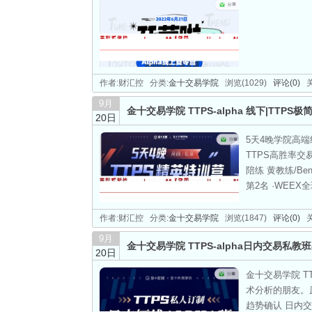
作者:财汇控 分类:
金十交易学院
浏览(1029)
评论(0)
关
9月
金十交易学院 TTPS-alpha 线下|TT
20日
5天4晚学院高端
TTPS高胜率
陪练 黄教练/Be
第2名 ·WEE
作者:财汇控 分类:
金十交易学院
浏览(1847)
评论(0)
关
9月
金十交易学院 TTPS-alpha日内交易私教班
20日
金十交易学院 T
术分析的朋友。原
趋势确认 日内