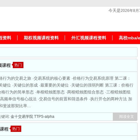
今天是
2026年8月
程资料
期权视频课程资料
外汇视频课程资料
高校mba/
频课程
热门
格行为的交易之旅 ·交易系统的核心要素 ·价格行为交易系统原理 第二课：
键位 ·关键位的形成 ·最重要的关键位 ·关键位的强弱判断 第三课：价格行
价格行为的简单形态 ·单根蜡烛图形态 ·两根蜡烛图组合形态 ·三根蜡烛图组
高频单信号核心战法 ·交易信号的前置和筛选条件 ·执行开仓的两种方法 加
斐波那契比率...
键词:
金十交易学院
TTPS-alpha
阅读全文
频课程
热门