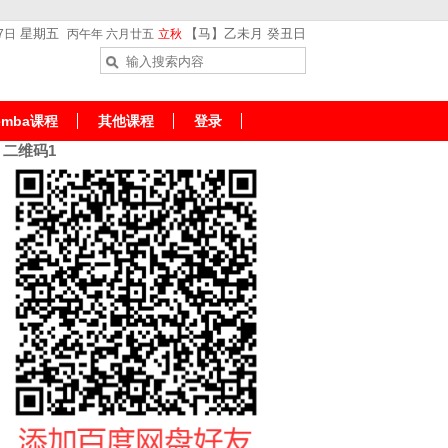
星期五
【马】乙未月 癸丑日
7日
丙午年 六月廿五
立秋
emba课程
其他课程
登录
二维码1