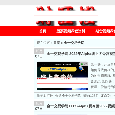
首页
股票视频课程资料
期货视频课
现在位置：
首页
»
金十交易学院
10月
金十交易学院 2022年Alpha线上冬令营视
07日
第一课：开启价
如何寻找价格的关
为的形态表现 ·
合形态 第四课：
餐课：价格行为和
作者:财汇控 分类:
金十交易学院
浏览(1282)
评论(0)
关
10月
金十交易学院TTPS-alpha夏令营2022视
07日