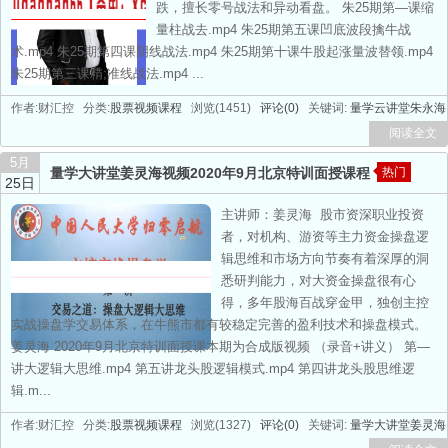
跌，擅长零号战法和异动看盘。 朱25期第—课缩
量柱战去.mp4 朱25期第五课凹底波段擒牛战
术.mp4 朱25期第四课阴线战法.mp4 朱25期第十课牛股起涨量波替领.mp4
朱25期第三课精;准线战法.mp4 ...
作者:财汇控 分类:
股票视频课程
浏览(1451)
评论(0)
关键词:
量学云讲堂朱永海
阅读全文
5月
量学大讲堂姜灵海视频2020年9月北京特训面授课程
热门
25日
主讲师：姜灵海 股市资深职业投资
者，对机构、游资等主力资金操盘逻
辑思维和市场方向节奏有着深厚的洞
悉研判能力，对大资金操盘很有心
得，多年股海百战穿金甲，独创主控
实战操盘学交易体系，在牛熊市都有较稳定完善的盈利技术和操盘模式。
姜灵海 2020年9月北京特训面授课本期为合成版视频 （录音+讲义） 第—
讲大逻辑大思维.mp4 第五讲龙头股逻辑模式.mp4 第四讲龙头股思维逻
辑.m...
作者:财汇控 分类:
股票视频课程
浏览(1327)
评论(0)
关键词:
量学大讲堂姜灵海