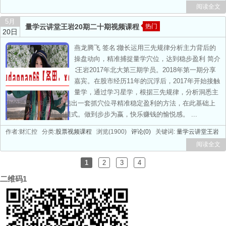
阅读全文
5月
量学云讲堂王岩20期二十期视频课程
热门
20日
燕龙腾飞 签名∶撤长运用三先规律分析主力背后的
操盘动向，精准捕捉量学穴位，达到稳步盈利 简介
∶王岩2017年北大第三期学员。2018年第一期分享
嘉宾。在股市经历11年的沉浮后，2017年开始接触
量学，通过学习星学，根据三先规律，分析洞悉主
力的操盘动向后，总结出一套抓穴位寻精准稳定盈利的方法，在此基础上
结合资金分配管理的模式。做到步步为嬴，快乐赚钱的愉悦感。 ...
作者:财汇控 分类:
股票视频课程
浏览(1900)
评论(0)
关键词:
量学云讲堂王岩
阅读全文
1
2
3
4
二维码1