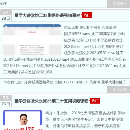
烛图
阅读全文
5月
量学大讲堂姚工38期网络课视频课程
热门
28日
姚工38期第8课-奇妙组合妖股基
因-210527.wmv 姚工38期第7课-分时
级别买点演化3 Hbc小价差横盘嫡爆
20210525.mp4 姚工38期第6课-分时
级别买点演化2-20210520.mp4 姚工
38期第5课-分时级别演化20210518.mp4 姚工38期第4课-洛氏霍克反包定律
20210513.mp4 姚工38期第3课-体系粘合碱位跳空平底阳20210511.mp4 姚
工38期第2课-2B法则2021050...
作者:财汇控 分类:
股票视频课程
浏览(1771)
评论(0)
关键词:
量学大讲堂姚工
阅读全文
5月
量学云讲堂朱永海25期二十五期视频课程
热门
26日
简介：朱永海，2018北大博雅高级实战特训班学
员，量学论坛网名“慢牛开启”。因在盘中屡屡擒
龙，特推为特训群实战嘉宾，善于识别真涨假