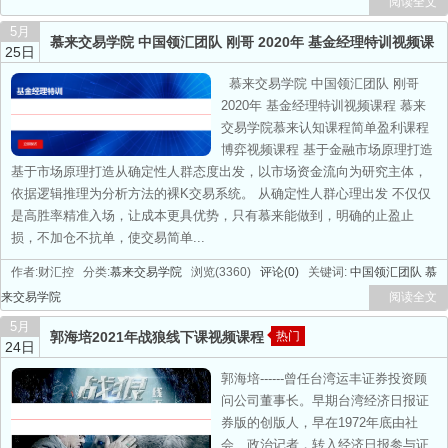
阅读全文
5月
慕来交易学院 中国领汇团队 刚哥 2020年 基金经理特训视频课
25日
程
热门
慕来交易学院 中国领汇团队 刚哥
2020年 基金经理特训视频课程 慕来
交易学院慕来认知课程简单盈利课程
博弈视频课程 基于金融市场原理打造
基于市场原理打造从确定性人群态度出发，以市场资金流向为研究主体，
依据逻辑推理为分析方法的裸K交易系统。 从确定性人群心理出发 不仅仅
是高胜率精准入场，让成本更具优势，只有慕来能做到，明确的止盈止
损，不加仓不抗单，使交易简单...
作者:财汇控 分类:
慕来交易学院
浏览(3360)
评论(0)
关键词:
中国领汇团队
慕
来交易学院
阅读全文
5月
郭海培2021年战狼线下课视频课程
热门
24日
郭海培------曾任台湾运丰证券投资顾
问公司董事长。早期台湾经济日报证
券版的创版人，早在1972年底由社
会、政治记者，转入经济日报参与证