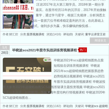
∶王岩2017年北大第三期学员。2018年第一期分享
嘉宾。在股市经历11年的沉浮后，2017年开始接触
量学，通过学习星学，根据三先规律，分析洞悉主
力的操盘动向后，总结出一套抓穴位寻精准稳定盈利的方法，在此基础上
结合资金分配管理的模式。做到步步为嬴，快乐赚钱的愉悦感...
作者:财汇控 分类:
股票视频课程
浏览(1416)
评论(0)
关键词:
量学云讲堂王岩
阅读全文
5月
毕晓波scs2021年股市实战训练营视频课程
热门
28日
毕晓波2021年scs超级蜡烛图热点股
短线狙击训练营视频课程 毕晓波
2021年scs超级蜡烛图把握股票趋势
趋势线画法视频课程 毕晓波scs2021
年股市实战训练营视频课程 毕晓波投
资大参考2021年超级蜡烛图SCS在线答疑课主题投资视频 毕晓波scs2021
年五一主题课：如何利用一季报挖掘年度结构行情视频课程 毕晓波2020年
SCS超级蜡烛图在...
作者:财汇控 分类:
股票视频课程
浏览(1182)
评论(0)
关键词:
毕晓波scs
超级蜡