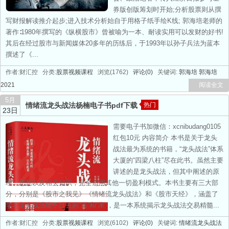
券版创版筹划时开始;分析股票则从撰
写财报解读推介起步;进入技术分析始自于用格子纸手绘K线; 郭海培老师的
著作∶1980年撰写的《纵横股市》曾被喻为一本、耐读实用可以发财的好书!
其后在经过股市与新闻媒体20多年的历练后，于1993年以孙子兵法为蓝本
撰述了《...
作者:财汇控 分类:
股票视频课程
浏览(1762)
评论(0)
关键词:
郭海培
郭海培
2021
阅读全文
5月
情绪流龙头战法杨楠电子书pdf下载
热门
23日
需要电子书加微信：xcnibudang0105
红包10元 内容简介 本书是关于龙头
战法最为系统的书籍，“龙头战法”体系
大厦的“四梁八柱”尽在此书。虽然主要
讲述的是龙头战法，但其中阐述的原
理、思想以及相关知识，完全适用其他一切盈利模式。本书主要有三大部
分，分别是《股市之我见》《情绪流龙头战法》和《股市天经》，涵盖了
学习龙头战法绕不过去的“道”和“术”，是一本系统揭示龙头战法交易精髓...
作者:财汇控 分类:
股票视频课程
浏览(6102)
评论(0)
关键词:
情绪流龙头战法