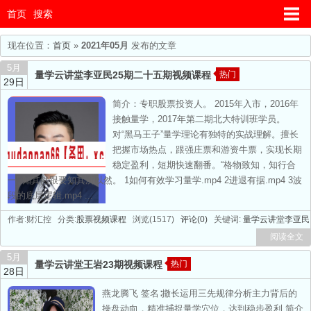
首页
搜索
现在位置：
首页
»
2021年05月
发布的文章
5月
量学云讲堂李亚民25期二十五期视频课程
热门
29日
简介：专职股票投资人。 2015年入市，2016年
接触量学，2017年第二期北大特训班学员。
对“黑马王子”量学理论有独特的实战理解。擅长
把握市场热点，跟强庄票和游资牛票，实现长期
稳定盈利，短期快速翻番。“格物致知，知行合
一” 知其然跟要知其所以然。 1如何有效学习量学.mp4 2进退有据.mp4 3波
段的底层逻辑.mp4 ...
作者:财汇控 分类:
股票视频课程
浏览(1517)
评论(0)
关键词:
量学云讲堂李亚民
阅读全文
5月
量学云讲堂王岩23期视频课程
热门
28日
燕龙腾飞 签名∶撤长运用三先规律分析主力背后的
操盘动向，精准捕捉量学穴位，达到稳步盈利 简介