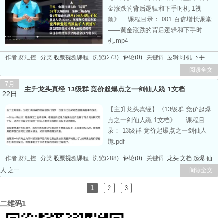
金涨跌的背后逻辑和下手时机 1视
频》 课程目录： 001.百倍增长课堂
——黄金涨跌的背后逻辑和下手时
机.mp4
作者:财汇控 分类:
股票视频课程
浏览(273)
评论(0)
关键词:
逻辑
时机
下手
阅读全文
7月
主升龙头真经 13级群 竞价起爆点之一剑仙人跪 1文档
22日
【主升龙头真经】《13级群 竞价起爆
点之一剑仙人跪 1文档》 课程目
录： 13级群 竞价起爆点之一剑仙人
跪.pdf
作者:财汇控 分类:
股票视频课程
浏览(288)
评论(0)
关键词:
龙头
文档
起爆
仙
人
之一
阅读全文
1
2
3
二维码1