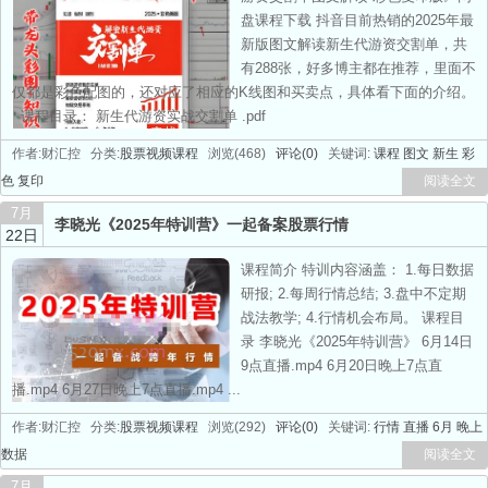
盘课程下载 抖音目前热销的2025年最
新版图文解读新生代游资交割单，共
有288张，好多博主都在推荐，里面不
仅都是彩色配图的，还对应了相应的K线图和买卖点，具体看下面的介绍。
课程目录： 新生代游资实战交割单 .pdf
作者:财汇控 分类:
股票视频课程
浏览(468)
评论(0)
关键词:
课程
图文
新生
彩
色
复印
阅读全文
7月
李晓光《2025年特训营》一起备案股票行情
22日
课程简介 特训内容涵盖： 1.每日数据
研报; 2.每周行情总结; 3.盘中不定期
战法教学; 4.行情机会布局。 课程目
录 李晓光《2025年特训营》 6月14日
9点直播.mp4 6月20日晚上7点直
播.mp4 6月27日晚上7点直播.mp4 ...
作者:财汇控 分类:
股票视频课程
浏览(292)
评论(0)
关键词:
行情
直播
6月
晚上
数据
阅读全文
7月