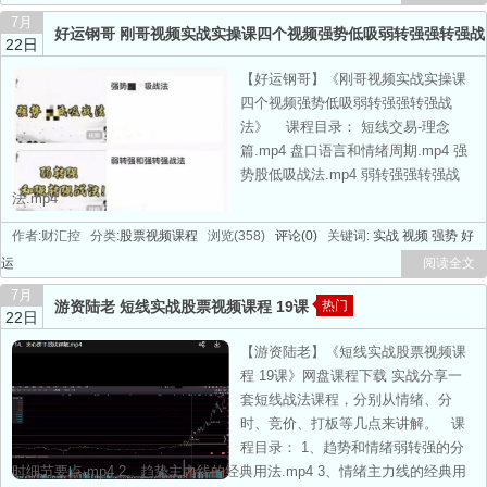
7月
好运钢哥 刚哥视频实战实操课四个视频强势低吸弱转强强转强战
22日
法
热门
【好运钢哥】《刚哥视频实战实操课
四个视频强势低吸弱转强强转强战
法》 课程目录： 短线交易-理念
篇.mp4 盘口语言和情绪周期.mp4 强
势股低吸战法.mp4 弱转强强转强战
法.mp4
作者:财汇控 分类:
股票视频课程
浏览(358)
评论(0)
关键词:
实战
视频
强势
好
运
阅读全文
7月
游资陆老 短线实战股票视频课程 19课
热门
22日
【游资陆老】《短线实战股票视频课
程 19课》网盘课程下载 实战分享一
套短线战法课程，分别从情绪、分
时、竞价、打板等几点来讲解。 课
程目录： 1、趋势和情绪弱转强的分
时细节要点.mp4 2、趋势主力线的经典用法.mp4 3、情绪主力线的经典用