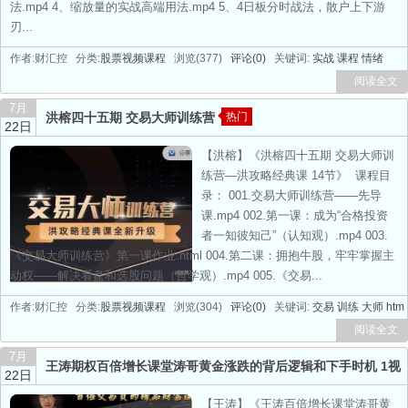
法.mp4 4、缩放量的实战高端用法.mp4 5、4日板分时战法，散户上下游
刃...
作者:财汇控 分类:
股票视频课程
浏览(377)
评论(0)
关键词:
实战
课程
情绪
阅读全文
7月
洪榕四十五期 交易大师训练营
热门
22日
【洪榕】《洪榕四十五期 交易大师训
练营—洪攻略经典课 14节》 课程目
录： 001.交易大师训练营——先导
课.mp4 002.第一课：成为“合格投资
者一知彼知己”（认知观）.mp4 003.
《交易大师训练营》第一课作业.html 004.第二课：拥抱牛股，牢牢掌握主
动权——解决看盘和选股问题（哲学观）.mp4 005.《交易...
作者:财汇控 分类:
股票视频课程
浏览(304)
评论(0)
关键词:
交易
训练
大师
htm
阅读全文
7月
王涛期权百倍增长课堂涛哥黄金涨跌的背后逻辑和下手时机 1视
22日
频
【王涛】《王涛百倍增长课堂涛哥黄