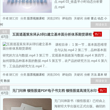
点.mp4 03_收盘半小时动态分析要
点.mp4
作者:财汇控 分类:
股票视频课程
浏览(285)
评论(0)
关键词:
分析
要点
动态
小
时
阅读全文
9月
五面逍遥策东泽从0到1建立基本面分析体系期货课程
热门
07日
课程目录： 1 第一节，基本面思维理
念与认知.mp4 2 第二节，品种基本面
研究的方法与数据.mp4 3 第三节，宏观基本面政策与数据.mp4 4 第四节，
如何获取品种基本面的数据.mp4 5 第五节，农产品的研究方法.mp4 6 第六
节，工业品的研究方法.mp4 7...
作者:财汇控 分类:
股票视频课程
浏览(304)
评论(0)
关键词:
分析
方法
基本
研
究
数据
阅读全文
9月
无门问禅 顿悟股道PDF电子书文档 顿悟股道高清无水印
热门
07日
无门问禅新书《顿悟股道》已经由上
海财经大学出版社正式出版。确切的