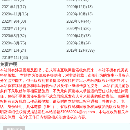
2021年1月(17)
2020年12月(13)
2020年11月(16)
2020年10月(13)
2020年9月(38)
2020年8月(44)
2020年7月(94)
2020年6月(30)
2020年5月(82)
2020年4月(73)
2020年3月(75)
2020年2月(24)
2020年1月(24)
2019年12月(399)
2019年11月(33)
免责声明
本站所有涉及视频及图书，公式等由互联网搜索收集而来，本站不拥有此类资
料的版权。 本站作为资源服务提供者，对非法转载，盗版行为的发生不具备充
分的监控能力。但当版权拥有者提出侵权指控并出示充分的版权证明材料时，
本站负有移除盗版和非法转载作品以及停止继续传播的义务。 本站在满足前款
条件下采取移除等相应措施后，不为此向原发布人承担违约责任或其他法律责
任，包括不承担因侵权指控不成立而给原发布人带来损害的赔偿责任。 如果版
权拥有者发现自己作品被侵权，请及时向本站提出权利通知，并将姓名、电
话、身份证明、具体链接（URL）、省版权局和国家版权局核发的版权所属证
明及详细侵权情况描述发往本站邮箱370662024@qq.com，本站在收到相关举
报文件后，在3个工作日内移除相关涉嫌侵权的内容。