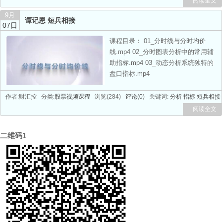
阅读全文
9月
谭记恩 短兵相接
07日
课程目录： 01_分时线与分时均价
线.mp4 02_分时图表分析中的常用辅
助指标.mp4 03_动态分析系统独特的
盘口指标.mp4
作者:财汇控 分类:
股票视频课程
浏览(284)
评论(0)
关键词:
分析
指标
短兵相接
阅读全文
二维码1