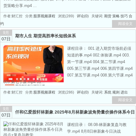
货策略分享.mp4 ...
作者:财汇控 分类:
股票视频课程
浏览(289)
评论(0)
关键词:
期货
策略
技巧
合
约
阅读全文
9月
期市人生 期货高胜率长短线体系
07日
课程目录： 001.进入期货市场前必须
知道的事.mp4 002.体验课.mp4 003.
第一节课.mp4 004.第二节课.mp4
005.第三节课.mp4 006.第四节课.mp4
007.第五节课.mp4 008.第六节课.mp4
009.第七节课.mp4 01...
作者:财汇控 分类:
股票视频课程
浏览(286)
评论(0)
关键词:
系统
规则
进出
阅读全文
9月
仟和亿爱股轩林新象 2025年8月林新象波角势量价操作体系今日
07日
决战点+复盘与教学
热门
课程目录： 08.08-林新象复盘与教
学.mp4 8月8日林新象今日决战