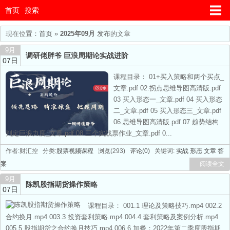
首页
搜索
现在位置：
首页
»
2025年09月
发布的文章
9月
调研佬胖爷 巨浪周期论实战进阶
07日
课程目录： 01+买入策略和两个买点_
文章.pdf 02.拐点思维导图高清版.pdf
03 买入形态一_文章.pdf 04 买入形态
二_文章.pdf 05 买入形态三_文章.pdf
06.思维导图高清版.pdf 07 趋势结构
判定巨浪力度_文章.pdf 08 三个实战票作业_文章.pdf 0...
作者:财汇控 分类:
股票视频课程
浏览(293)
评论(0)
关键词:
实战
形态
文章
答
案
阅读全文
9月
陈凯股指期货操作策略
07日
课程目录： 001.1 理论及策略技巧.mp4 002.2
合约换月.mp4 003.3 投资套利策略.mp4 004.4 套利策略及案例分析.mp4
005.5 股指期货之合约换月技巧.mp4 006.6 加餐：2022年第二季度股指期