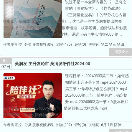
说这不是一本全新内容的书，是将之
前的《游资板学》、《趋势战法》、
《三势量化交易》中的部分核心内容
提取出，编辑成了这一本《顿悟股道》，这也是一些学员朋友提出的要
求。本书一共分四个章节,分别是：股市悟道、板学逻辑、趋势战法和炒股
炒心。 第一章股市桥道/001 第-节破扶。逻調正确与事实情提/003 第...
作者:财汇控 分类:
股票视频课程
浏览(475)
评论(0)
关键词:
第二
第三
第四
阅读全文
9月
吴润发 主升发论市 吴润发陪伴社2024.06
07日
课程目录： 20240603第二节：如何感
知情绪上升还是下降.mp4 20240603
第三节：情绪转折点怎么辨别？.mp4
20240603第五节：简单纯粹，稳定提
升.mp4 20240603第一节：A股本质和
五个必备点.mp4 20240604第四节：情绪转折点试错龙头.mp4
20240606《吴润发陪伴社》6月6...
作者:财汇控 分类:
股票视频课程
浏览(297)
评论(0)
关键词:
6月
7月
陪伴