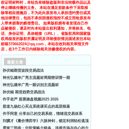
权证明材料时，本站负有移除盗版和非法转载作品以及
停止继续传播的义务。 本站在满足前款条件下采取移
除等相应措施后，不为此向原发布人承担违约责任或其
他法律责任，包括不承担因侵权指控不成立而给原发布
人带来损害的赔偿责任。 如果版权拥有者发现自己作
品被侵权，请及时向本站提出权利通知，并将姓名、电
话、身份证明、具体链接（URL）、省版权局和国家版
权局核发的版权所属证明及详细侵权情况描述发往本站
邮箱370662024@qq.com，本站在收到相关举报文件
后，在3个工作日内移除相关涉嫌侵权的内容。
最新文章
孙伏鲲期货波段交易战法
神光弘缠米广亮主流题材周期密训营一期
神光弘缠米广亮一眼识别主流题材
孙伏鲲 期货趋势交易战法
作手老严 股票操盘视频2025 2026
股道九杨红心买点系统课买点的底层根基
作手阿意 分享自己的交易系统，情绪流交易体系
刘骥才《量价博弈学》六脉神剑，锁定利润轻松逃顶
雲奎三部曲：中阶策略六链条，连接市场与自心的六