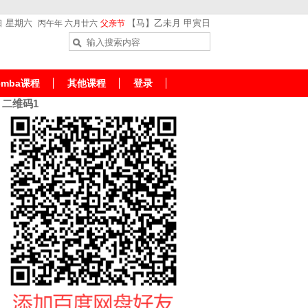
星期六
【马】乙未月 甲寅日
日
丙午年 六月廿六
父亲节
emba课程
其他课程
登录
二维码1