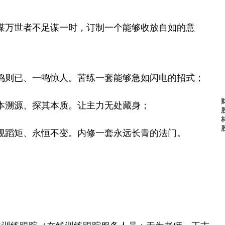
谋万世者不足谋一时，订制一个能够收放自如的意
鸣则已、一鸣惊人。苦练一套能够急如闪电的招式；
本溯源、探其本质。让主力无处藏身；
规蹈矩、永恒不变。内修一套永远长青的法门。