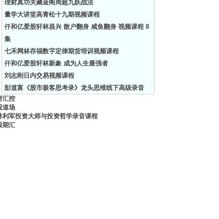
理财真功夫藏金阁周超九妖战法
量学大讲堂高青松十九期视频课程
仟和亿爱股轩林昌兴 散户翻身 咸鱼翻身 视频课程 8
集
七禾网林存福数字定律期货培训视频课程
仟和亿爱股轩林新象 成为人生最强者
刘志刚日内交易视频课程
彭道富《股市极客思考录》龙头思维线下高级录音
财汇控
股道场
林利军投资大师与投资哲学录音课程
股期汇