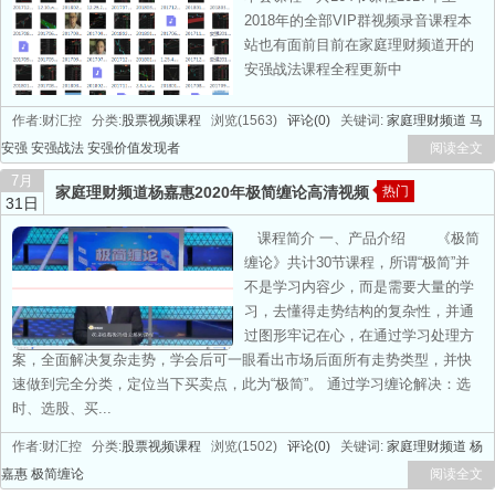
2018年的全部VIP群视频录音课程本
站也有面前目前在家庭理财频道开的
安强战法课程全程更新中
作者:财汇控 分类:
股票视频课程
浏览(1563)
评论(0)
关键词:
家庭理财频道
马
安强
安强战法
安强价值发现者
阅读全文
7月
家庭理财频道杨嘉惠2020年极简缠论高清视频
热门
31日
课程简介 一、产品介绍 《极简
缠论》共计30节课程，所谓“极简”并
不是学习内容少，而是需要大量的学
习，去懂得走势结构的复杂性，并通
过图形牢记在心，在通过学习处理方
案，全面解决复杂走势，学会后可一眼看出市场后面所有走势类型，并快
速做到完全分类，定位当下买卖点，此为“极简”。 通过学习缠论解决：选
时、选股、买...
作者:财汇控 分类:
股票视频课程
浏览(1502)
评论(0)
关键词:
家庭理财频道
杨
嘉惠
极简缠论
阅读全文