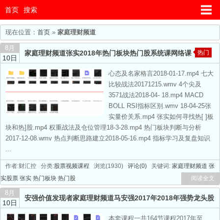
首页
搜索
现在位置：
首页
»
家庭理财频道
8月
家庭理财频道张实2018年热门板块热门股系统课网络课
热门
10日
心态及名家格言2018-01-17.mp4 七大
比较战法20171215.wmv 4个尖及
3571战法2018-04- 18.mp4 MACD
BOLL RSI指标区别.wmv 18-04-25张
实量价关系.mp4 张实如何寻找热[ ]板
块和热]股.mp4 权重战法及仓位管理18-3-28.mp4 热门板块判断与分析
2017-12-08.wmv 热点判断思路建立2018-05-16.mp4 指标学习及复盘知识
...
作者:财汇控 分类:
股票视频课程
浏览(1930)
评论(0)
关键词:
家庭理财频道
张
实股票
张实
热门板块
热门股
阅读全文
8月
安强价值发现者家庭理财频道马安强2017年2018年强势龙头股
10日
热点板块轮动系统课视频录音课程
热门
本套课程一共164节课程2017年至