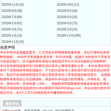
2020年11月(16)
2020年10月(13)
2020年9月(38)
2020年8月(44)
2020年7月(94)
2020年6月(30)
2020年5月(82)
2020年4月(73)
2020年3月(75)
2020年2月(24)
2020年1月(24)
2019年12月(399)
2019年11月(33)
免责声明
本站所有涉及视频及图书，公式等由互联网搜索收集而来，本站不拥有此类资
料的版权。 本站作为资源服务提供者，对非法转载，盗版行为的发生不具备充
分的监控能力。但当版权拥有者提出侵权指控并出示充分的版权证明材料时，
本站负有移除盗版和非法转载作品以及停止继续传播的义务。 本站在满足前款
条件下采取移除等相应措施后，不为此向原发布人承担违约责任或其他法律责
任，包括不承担因侵权指控不成立而给原发布人带来损害的赔偿责任。 如果版
权拥有者发现自己作品被侵权，请及时向本站提出权利通知，并将姓名、电
话、身份证明、具体链接（URL）、省版权局和国家版权局核发的版权所属证
明及详细侵权情况描述发往本站邮箱370662024@qq.com，本站在收到相关举
报文件后，在3个工作日内移除相关涉嫌侵权的内容。
最新评论
Jeffreyzed:
嗨，我是克里斯（Hcard）的行銷總監克...