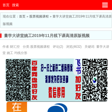
首页
搜索
现在位置：
首页
»
股票视频课程
» 量学大讲堂姚工2019年11月线下课高清原
版视频
量学大讲堂姚工2019年11月线下课高清原版视频
作者:财汇控 分类:
股票视频课程
评论(2) 浏览(4632) 关键词:
量学大讲
堂
姚工
均线分形