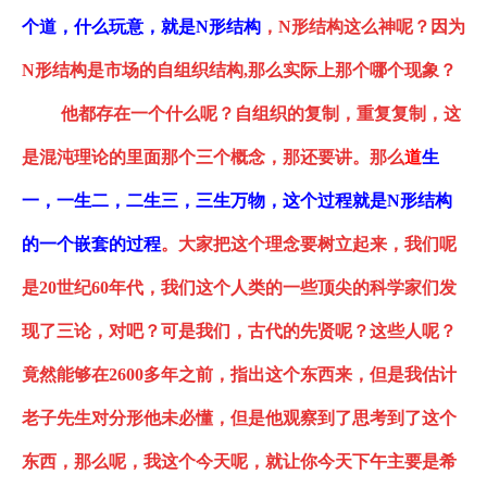
个道，什么玩意
，
就是
N形结构
，
N形结构
这么神呢？因为
N形结构
是市场的自组织结构
,那么实际上那个哪个现象？
他都存在一个什么呢？自组织的复制
，
重复复制，这
是混沌理论的里面那个三个概念，那还要讲。那么
道
生
一
，
一生二
，
二生三
，
三生万物，这个过程就是
N形结构
的一个嵌套的过程
。大家把这个理念要树立起来，我们呢
是
20
世纪
60年代，我们这个人类的一些顶尖的科学家们发
现了三论
，
对吧？可是我们，古代的先贤呢？这些人呢？
竟然能够在
2600多年之前，指出这个东西来，但是我估计
老子先生对分形他未必懂，但是他观察到了思考到了这个
东西，那么呢，我这个今天呢，就让你今天下午主要是希