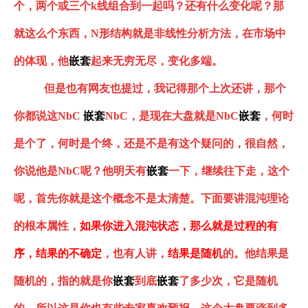
个，两个或三个
k线组合到一起吗？还有什么变化呢？那
就这么个东西，
N形结构
就是非线性分析方法，在市场中
的体现，他
嵌套
起来无穷无尽，变化多端。
但是也有网友也提过，我记得那个上次还讲，那个
你都说这
NbC
嵌套
NbC，是现在大盘就是NbC
嵌套
，何时
是个了，何时是个终，还是不是有这个疑问的，很自然，
你说他是
NbC呢？他明天有
嵌套
一下，继续往下走，这个
呢，首先你就是这个概念不是太清楚。下面要讲混沌理论
的根本属性，
如果你进入混沌状态，那么就是过程的有
序，结果的不确定
，也有人讲，
结果是随机
的。他结果是
随机的，指的就是你
嵌套
到底
嵌套
了多少次，它是随机