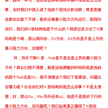
条，她写一本书，他后面这两条他根本搞不清楚是怎么回
事，当时我们中国人读了他那个混沌分析法呢，简直觉着
这家伙比较了不得，股价沿着最小阻力方向运行，那我问
你们，我们的
N形结构
他是干什么的？我讲过多少次了
N形
结构
是个纲，那么我问你，
N1方向、N3方向是不是上升的
最小阻力方向，没错吧？
对，另外下降
N 形，Nab是不是也是
上升
的最小阻力
方向？群众们闹不清楚，就是说他调整的时间到底是他妈
的那个
Nab还是N2，闹不清楚这个我们下面要讲。问题出
在哪儿呢？出在你们对N 形结构到底怎么回事？不是太清
楚，好，那么Na
，
Nbc另外还有n2。他是不是股价下行的
最小阻力方向，没问题吧？我们如果真正懂得了
N形结