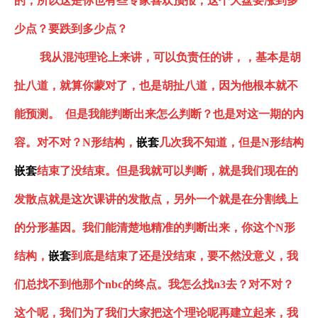
的，所以这是你也有些专家喜欢预报，这个大盘要涨到多
少点？要跌到多少
点
？
我从
混沌
理论上来讲，可以负责任的讲，，基本是胡
扯八道，就算你蒙对了，也是胡扯八道，因为他根本就不
能预测。
但是我能判断出来怎么判断？也是对这一期的内
容。对不对？
N形结构
，
嵌套
几次我不知道，但是
N形结构
嵌套
结束了没结束。但是我就可以判断
，
就是我们现在的
发散点就是这次课讲的发散点，另外一个就是在分割线上
的分形基因。我们能清楚地精准的判断出来，你这个
N形
结构
，
嵌套
到底是结束了还是没结束，要不然没意义，我
们总找不到他那个
nbc的终点。我怎么找n3去？对不对？
这个呢，我们为了我们大家把这个理论呢再建立起来，我